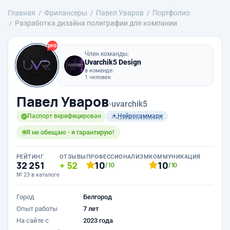
Главная
Фрилансеры
Павел Уваров
Портфолио
Разработка дизайна полиграфии для компании
Член команды:
Uvarchik5 Design
в команде:
1 человек
Павел Уваров
›
uvarchik5
Паспорт верифицирован
Нейросаммари
Я не обещаю - я гарантирую!
РЕЙТИНГ
ОТЗЫВЫ
ПРОФЕССИОНАЛИЗМ
КОММУНИКАЦИЯ
32 251
52
10
10
/10
/10
№ 23 в каталоге
Город
Белгород
Опыт работы
7 лет
На сайте с
2023 года