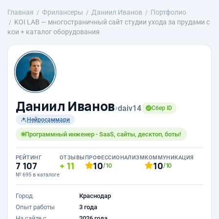
Главная
Фрилансеры
Даниил Иванов
Портфолио
KOI LAB — многостраничный сайт студии ухода за прудами с
кои + каталог оборудования
Даниил Иванов
›
daiv14
Сбер ID
Нейросаммари
Программный инженер - SaaS, сайты, десктоп, боты!
РЕЙТИНГ
ОТЗЫВЫ
ПРОФЕССИОНАЛИЗМ
КОММУНИКАЦИЯ
7 107
11
10
10
/10
/10
№ 695 в каталоге
Город
Краснодар
Опыт работы
3 года
На сайте с
2026 года