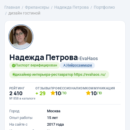
Главная
Фрилансеры
Надежда Петрова
Портфолио
дизайн гостиной
Надежда Петрова
›
EvaHaos
Паспорт верифицирован
Нейросаммари
дизайнер интерьера-реставратор https://evahaos.ru/
РЕЙТИНГ
ОТЗЫВЫ
ПРОФЕССИОНАЛИЗМ
КОММУНИКАЦИЯ
2 410
29
10
10
/10
/10
№ 858 в каталоге
Город
Москва
Опыт работы
15 лет
На сайте с
2017 года