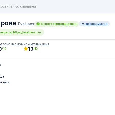
гостиная со спальней
трова
›
EvaHaos
Паспорт верифицирован
Нейросаммари
вратор https://evahaos.ru/
ФЕССИОНАЛИЗМ
КОММУНИКАЦИЯ
0
10
/10
/10
а
ода
е лицо