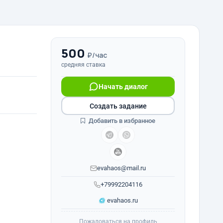
500
₽/час
средняя ставка
Начать диалог
Создать задание
Добавить в избранное
evahaos@mail.ru
+79992204116
evahaos.ru
Пожаловаться на профиль