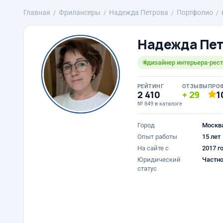
Главная
Фрилансеры
Надежда Петрова
Портфолио
Надежда Пе
дизайнер интерьера-реста
РЕЙТИНГ
ОТЗЫВЫ
ПРО
2 410
29
1
№ 849 в каталоге
Город
Москв
Опыт работы
15 лет
На сайте с
2017 г
Юридический
Частно
статус