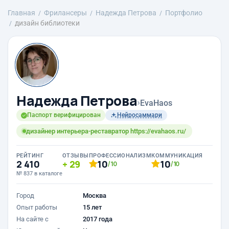
Главная
Фрилансеры
Надежда Петрова
Портфолио
дизайн библиотеки
Надежда Петрова
›
EvaHaos
Паспорт верифицирован
Нейросаммари
дизайнер интерьера-реставратор https://evahaos.ru/
РЕЙТИНГ
ОТЗЫВЫ
ПРОФЕССИОНАЛИЗМ
КОММУНИКАЦИЯ
2 410
29
10
10
/10
/10
№ 837 в каталоге
Город
Москва
Опыт работы
15 лет
На сайте с
2017 года