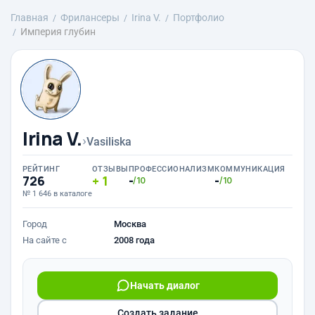
Главная
Фрилансеры
Irina V.
Портфолио
Империя глубин
Irina V.
›
Vasiliska
РЕЙТИНГ
ОТЗЫВЫ
ПРОФЕССИОНАЛИЗМ
КОММУНИКАЦИЯ
726
1
-
-
/10
/10
№ 1 646 в каталоге
Город
Москва
На сайте с
2008 года
Начать диалог
Создать задание