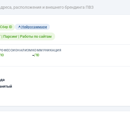
дреса, расположения и внешнего брендинга ПВЗ
Сбер ID
Нейросаммари
ИТ | Парсинг | Работы по сайтам
РОФЕССИОНАЛИЗМ
КОММУНИКАЦИЯ
-
/10
/10
ода
анятый