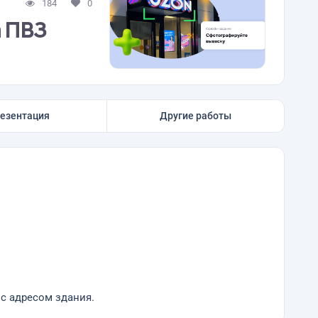
184
0
а ПВЗ
езентация
Другие работы
 с адресом здания.