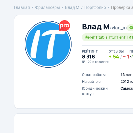
Главная
Фрилансеры
Влад М
Портфолио
Проверка а
Влад М
›
vlad_m
erehT tuO si hturT ehT | 
РЕЙТИНГ
ОТЗЫВЫ
П
8 318
54
1
-
/
№ 122 в каталоге
Опыт работы
13 лет
На сайте с
2012 г
Юридический
Самоз
статус