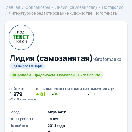
Главная
Фрилансеры
Лидия (самозанятая)
Портфолио
Литературное редактирование художественного текста
Лидия (самозанятая)
›
Grafomanka
Нейросаммари
Продаём. Продвигаем. Помогаем. 15 лет опыта
РЕЙТИНГ
ОТЗЫВЫ
ПРОФЕССИОНАЛИЗМ
КОММУНИКАЦИЯ
1 979
81
-
-
/10
/10
№ 919 в каталоге
Город
Мурманск
Опыт работы
16 лет
На сайте с
2014 года