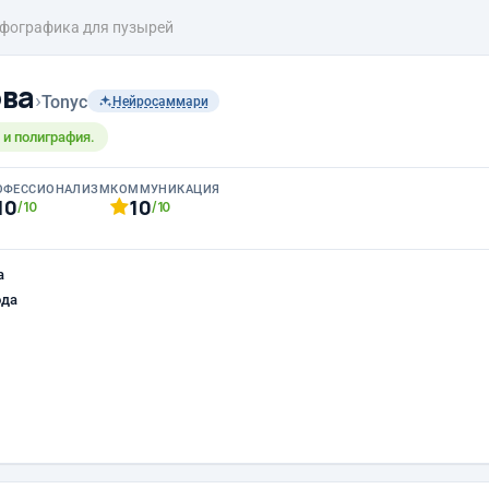
фографика для пузырей
ова
›
Tonyc
Нейросаммари
 и полиграфия.
ОФЕССИОНАЛИЗМ
КОММУНИКАЦИЯ
10
10
/10
/10
а
ода