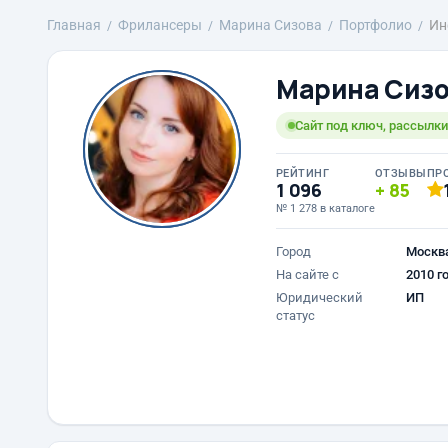
Главная
Фрилансеры
Марина Сизова
Портфолио
Ин
Марина Сиз
Сайт под ключ, рассылки
РЕЙТИНГ
ОТЗЫВЫ
ПР
1 096
85
№ 1 278 в каталоге
Город
Москв
На сайте с
2010 г
Юридический
ИП
статус