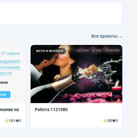
Все проекты →
ФОТО И КОНТЕНТ
нание на
Работа 1121980
161
0
95
0