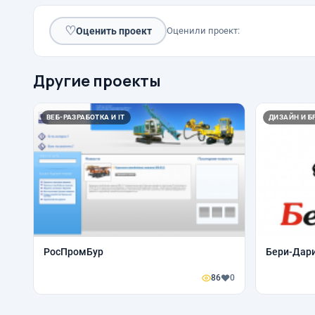
♡
Оценить проект
Оценили проект:
Другие проекты
ВЕБ-РАЗРАБОТКА И IT
ДИЗАЙН И Б
РосПромБур
Бери-Дар
86
0