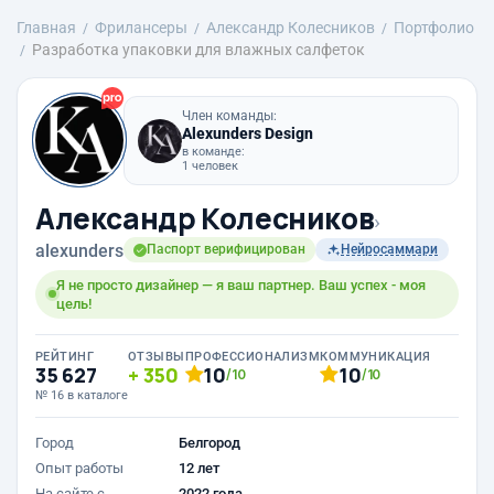
Главная
Фрилансеры
Александр Колесников
Портфолио
Разработка упаковки для влажных салфеток
Член команды:
Alexunders Design
в команде:
1 человек
Александр Колесников
›
alexunders
Паспорт верифицирован
Нейросаммари
Я не просто дизайнер — я ваш партнер. Ваш успех - моя
цель!
РЕЙТИНГ
ОТЗЫВЫ
ПРОФЕССИОНАЛИЗМ
КОММУНИКАЦИЯ
35 627
350
10
10
/10
/10
№ 16 в каталоге
Город
Белгород
Опыт работы
12 лет
На сайте с
2022 года