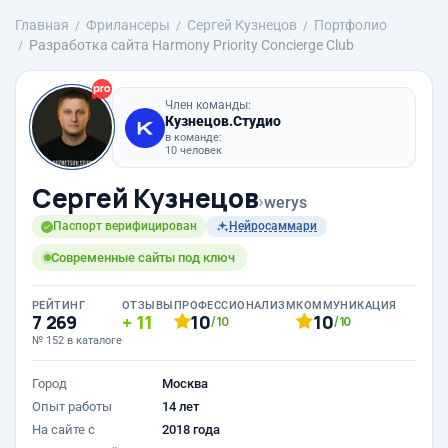
Главная
Фрилансеры
Сергей Кузнецов
Портфолио
Разработка сайта Harmony Priority Concierge Club
Член команды:
Кузнецов.Студио
в команде:
10 человек
Сергей Кузнецов
›
werys
Паспорт верифицирован
Нейросаммари
Современные сайты под ключ
РЕЙТИНГ
ОТЗЫВЫ
ПРОФЕССИОНАЛИЗМ
КОММУНИКАЦИЯ
7 269
11
10
10
/10
/10
№ 152 в каталоге
Город
Москва
Опыт работы
14 лет
На сайте с
2018 года