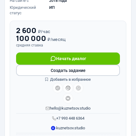
На сайте с
2018 года
Юридический
ИП
статус
2 600
₽/час
100 000
₽/месяц
средняя ставка
Начать диалог
Создать задание
Добавить в избранное
hello@kuznetsov.studio
+7 993 448 6364
kuznetsov.studio