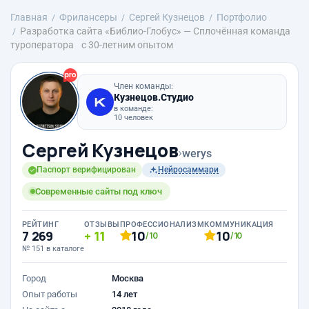
Главная
Фрилансеры
Сергей Кузнецов
Портфолио
Разработка сайта «Библио-Глобус» — Сплочённая команда
туроператора с 30-летним опытом
Член команды:
Кузнецов.Студио
в команде:
10 человек
Сергей Кузнецов
›
werys
Паспорт верифицирован
Нейросаммари
Современные сайты под ключ
РЕЙТИНГ
ОТЗЫВЫ
ПРОФЕССИОНАЛИЗМ
КОММУНИКАЦИЯ
7 269
11
10
10
/10
/10
№ 151 в каталоге
Город
Москва
Опыт работы
14 лет