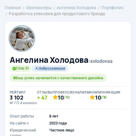
Главная
Фрилансеры
Ангелина Холодова
Портфолио
Разработка упаковки для продуктового бренда
Ангелина Холодова
›
xolodovaa
Сбер ID
Нейросаммари
Ваш успех начинается с качественного дизайна
РЕЙТИНГ
ОТЗЫВЫ
ПРОФЕССИОНАЛИЗМ
КОММУНИКАЦИЯ
3 102
47
10
10
/10
/10
№ 772 в каталоге
Опыт работы
8 лет
На сайте с
2023 года
Юридический
Частное лицо
статус