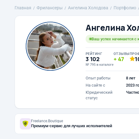
Главная
Фрилансеры
Ангелина Холодова
Портфолио
Ангелина Хо
Ваш успех начинается с 
РЕЙТИНГ
ОТЗЫВЫ
ПРО
3 102
47
1
№ 795 в каталоге
Опыт работы
8 лет
На сайте с
2023 г
Юридический
Частно
статус
Freelance.Boutique
Премиум-сервис для лучших исполнителей