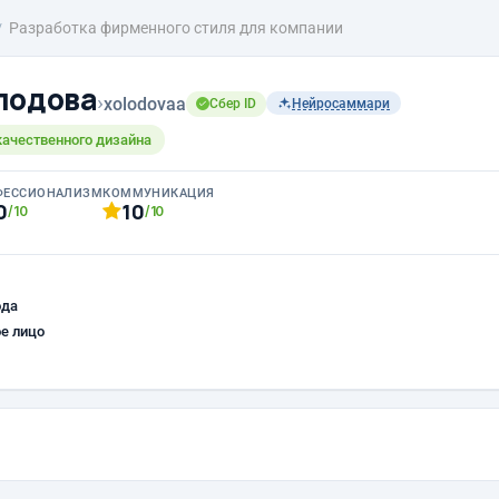
Разработка фирменного стиля для компании
лодова
›
xolodovaa
Сбер ID
Нейросаммари
качественного дизайна
ФЕССИОНАЛИЗМ
КОММУНИКАЦИЯ
0
10
/10
/10
ода
е лицо