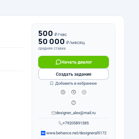
500
₽/час
50 000
₽/месяц
средняя ставка
Начать диалог
Создать задание
Добавить в избранное
designer_alex@mail.ru
+79205891385
www.behance.net/designeral5172