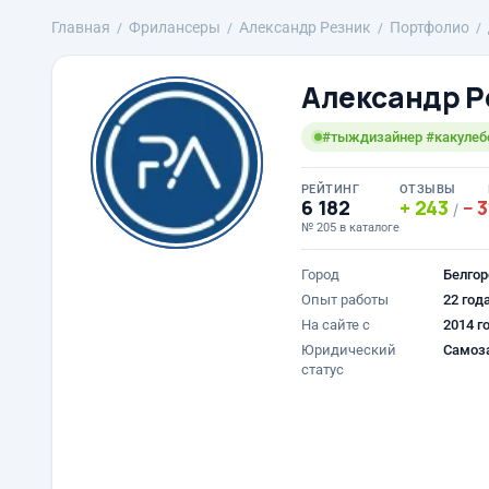
Главная
Фрилансеры
Александр Резник
Портфолио
Александр Р
#тыждизайнер #какулеб
РЕЙТИНГ
ОТЗЫВЫ
6 182
243
3
/
№ 205 в каталоге
Город
Белгор
Опыт работы
22 год
На сайте с
2014 г
Юридический
Самоз
статус