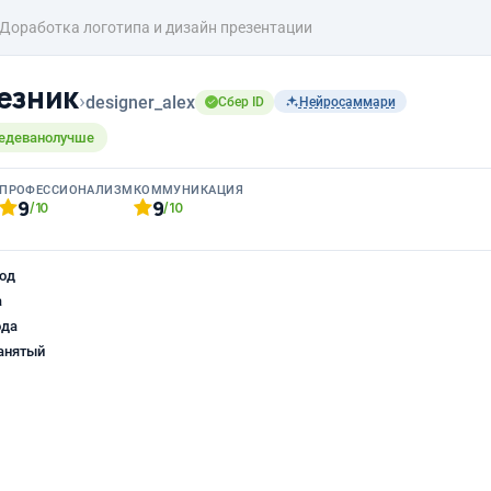
Доработка логотипа и дизайн презентации
езник
›
designer_alex
Сбер ID
Нейросаммари
едеванолучше
ПРОФЕССИОНАЛИЗМ
КОММУНИКАЦИЯ
9
9
/10
/10
од
а
ода
анятый