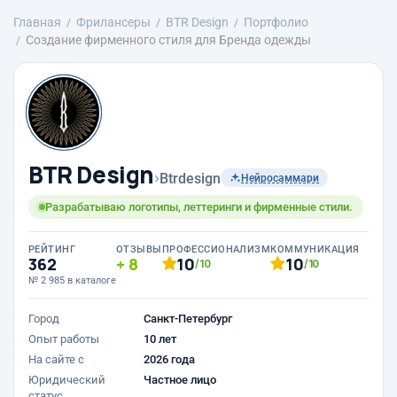
Главная
Фрилансеры
BTR Design
Портфолио
Создание фирменного стиля для Бренда одежды
BTR Design
›
Btrdesign
Нейросаммари
Разрабатываю логотипы, леттеринги и фирменные стили.
РЕЙТИНГ
ОТЗЫВЫ
ПРОФЕССИОНАЛИЗМ
КОММУНИКАЦИЯ
362
8
10
10
/10
/10
№ 2 985 в каталоге
Город
Санкт-Петербург
Опыт работы
10 лет
На сайте с
2026 года
Юридический
Частное лицо
статус