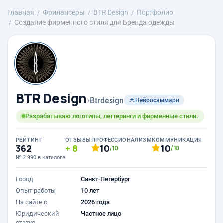
Главная
Фрилансеры
BTR Design
Портфолио
Создание фирменного стиля для Бренда одежды
BTR Design
›
Btrdesign
Нейросаммари
Разрабатываю логотипы, леттеринги и фирменные стили.
РЕЙТИНГ
ОТЗЫВЫ
ПРОФЕССИОНАЛИЗМ
КОММУНИКАЦИЯ
362
8
10
10
/10
/10
№ 2 990 в каталоге
Город
Санкт-Петербург
Опыт работы
10 лет
На сайте с
2026 года
Юридический
Частное лицо
статус