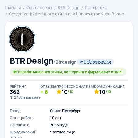
Главная
Фрилансеры
BTR Design
Портфолио
Создание фирменного стиля для Lunacy стримера Buster
BTR Design
›
Btrdesign
Нейросаммари
Разрабатываю логотипы, леттеринги и фирменные стили.
РЕЙТИНГ
ОТЗЫВЫ
ПРОФЕССИОНАЛИЗМ
КОММУНИКАЦИЯ
362
8
10
10
/10
/10
№ 2 982 в каталоге
Город
Санкт-Петербург
Опыт работы
10 лет
На сайте с
2026 года
Юридический
Частное лицо
статус