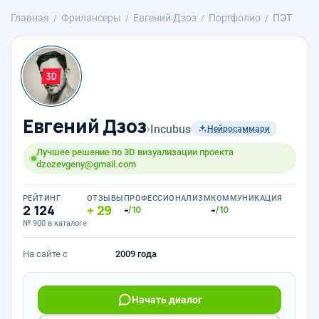
Главная
Фрилансеры
Евгений Дзоз
Портфолио
ПЭТ‎‎
Евгений Дзоз
›
Incubus
Нейросаммари
Лучшее решение по 3D визуализации проекта
dzozevgeny@gmail.com
РЕЙТИНГ
ОТЗЫВЫ
ПРОФЕССИОНАЛИЗМ
КОММУНИКАЦИЯ
2 124
29
-
-
/10
/10
№ 900 в каталоге
На сайте с
2009 года
Начать диалог