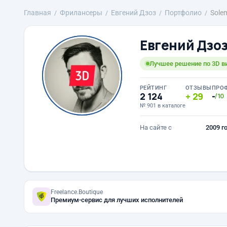
Главная
Фрилансеры
Евгений Дзоз
Портфолио
Sole
Евгений Дзо
Лучшее решение по 3D в
РЕЙТИНГ
ОТЗЫВЫ
ПРО
2 124
29
-
/10
№ 901 в каталоге
На сайте с
2009 г
Freelance.Boutique
Премиум-сервис для лучших исполнителей