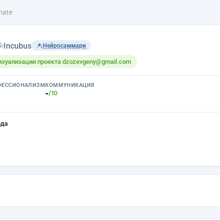
mate
з
›
Incubus
Нейросаммари
изуализации проекта dzozevgeny@gmail.com
ФЕССИОНАЛИЗМ
КОММУНИКАЦИЯ
-
/10
ода