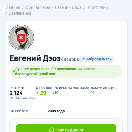
Главная
Фрилансеры
Евгений Дзоз
Портфолио
Озеленение
Евгений Дзоз
›
Incubus
Нейросаммари
Лучшее решение по 3D визуализации проекта
dzozevgeny@gmail.com
РЕЙТИНГ
ОТЗЫВЫ
ПРОФЕССИОНАЛИЗМ
КОММУНИКАЦИЯ
2 124
29
-
-
/10
/10
№ 894 в каталоге
На сайте с
2009 года
Начать диалог