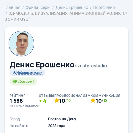
Главная
Фрилансеры
Денис Ерошенко
Портфолио
3Д-МОДЕЛЬ, ВИЗУАЛИЗАЦИЯ, АНИМАЦИОННЫЙ РОЛИК "С/
З ОЧКИ GYO"
Денис Ерошенко
›
izosferastudio
Нейросаммари
Работаем!
РЕЙТИНГ
ОТЗЫВЫ
ПРОФЕССИОНАЛИЗМ
КОММУНИКАЦИЯ
1 588
4
10
10
/10
/10
№ 1 026 в каталоге
Город
Ростов-на-Дону
На сайте с
2023 года