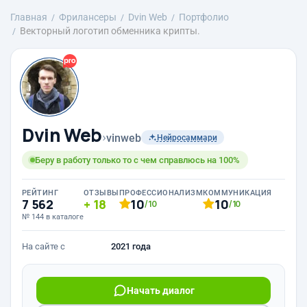
Главная
Фрилансеры
Dvin Web
Портфолио
Векторный логотип обменника крипты.
Dvin Web
›
vinweb
Нейросаммари
Беру в работу только то с чем справлюсь на 100%
РЕЙТИНГ
ОТЗЫВЫ
ПРОФЕССИОНАЛИЗМ
КОММУНИКАЦИЯ
7 562
18
10
10
/10
/10
№ 144 в каталоге
На сайте с
2021 года
Начать диалог