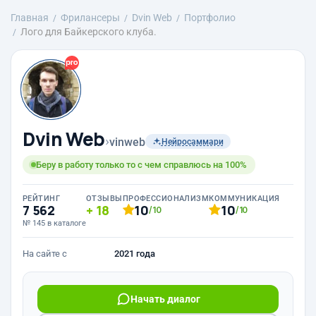
Главная
Фрилансеры
Dvin Web
Портфолио
Лого для Байкерского клуба.
Dvin Web
›
vinweb
Нейросаммари
Беру в работу только то с чем справлюсь на 100%
РЕЙТИНГ
ОТЗЫВЫ
ПРОФЕССИОНАЛИЗМ
КОММУНИКАЦИЯ
7 562
18
10
10
/10
/10
№ 145 в каталоге
На сайте с
2021 года
Начать диалог