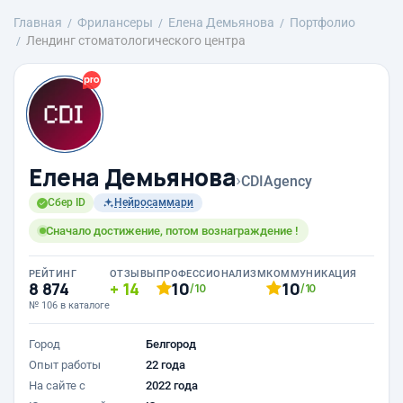
Главная
Фрилансеры
Елена Демьянова
Портфолио
Лендинг стоматологического центра
Елена Демьянова
›
CDIAgency
Сбер ID
Нейросаммари
Сначало достижение, потом вознаграждение !
РЕЙТИНГ
ОТЗЫВЫ
ПРОФЕССИОНАЛИЗМ
КОММУНИКАЦИЯ
8 874
14
10
10
/10
/10
№ 106 в каталоге
Город
Белгород
Опыт работы
22 года
На сайте с
2022 года