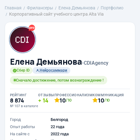
Главная
Фрилансеры
Елена Демьянова
Портфолио
Корпоративный сайт учебного центра Alta Via
Елена Демьянова
›
CDIAgency
Сбер ID
Нейросаммари
Сначало достижение, потом вознаграждение !
РЕЙТИНГ
ОТЗЫВЫ
ПРОФЕССИОНАЛИЗМ
КОММУНИКАЦИЯ
8 874
14
10
10
/10
/10
№ 107 в каталоге
Город
Белгород
Опыт работы
22 года
На сайте с
2022 года