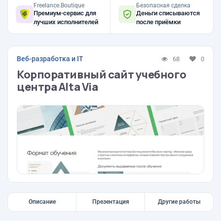
Freelance.Boutique
Безопасная сделка
Премиум-сервис для
Деньги списываются
лучших исполнителей
после приёмки
Веб-разработка и IT
68
0
Корпоративный сайт учебного
центра Alta Via
Описание
Презентация
Другие работы