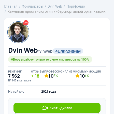
Главная
Фрилансеры
Dvin Web
Портфолио
Каменная ярость - логотип киберспортивной организации.
Dvin Web
›
vinweb
Нейросаммари
Беру в работу только то с чем справлюсь на 100%
РЕЙТИНГ
ОТЗЫВЫ
ПРОФЕССИОНАЛИЗМ
КОММУНИКАЦИЯ
7 562
18
10
10
/10
/10
№ 145 в каталоге
На сайте с
2021 года
Начать диалог