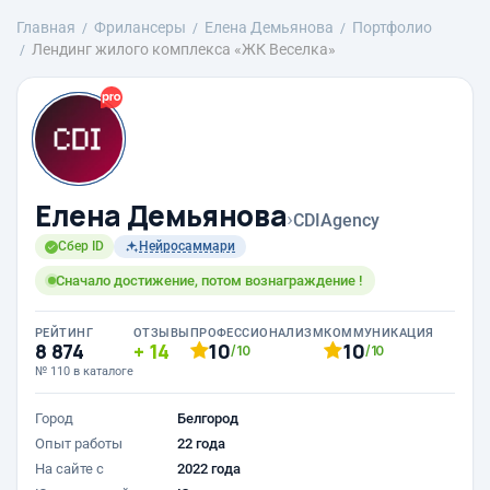
Главная
Фрилансеры
Елена Демьянова
Портфолио
Лендинг жилого комплекса «ЖК Веселка»
Елена Демьянова
›
CDIAgency
Сбер ID
Нейросаммари
Сначало достижение, потом вознаграждение !
РЕЙТИНГ
ОТЗЫВЫ
ПРОФЕССИОНАЛИЗМ
КОММУНИКАЦИЯ
8 874
14
10
10
/10
/10
№ 110 в каталоге
Город
Белгород
Опыт работы
22 года
На сайте с
2022 года