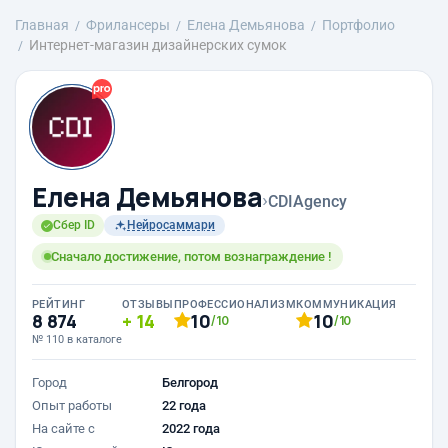
Главная
Фрилансеры
Елена Демьянова
Портфолио
Интернет-магазин дизайнерских сумок
Елена Демьянова
›
CDIAgency
Сбер ID
Нейросаммари
Сначало достижение, потом вознаграждение !
РЕЙТИНГ
ОТЗЫВЫ
ПРОФЕССИОНАЛИЗМ
КОММУНИКАЦИЯ
8 874
14
10
10
/10
/10
№ 110 в каталоге
Город
Белгород
Опыт работы
22 года
На сайте с
2022 года