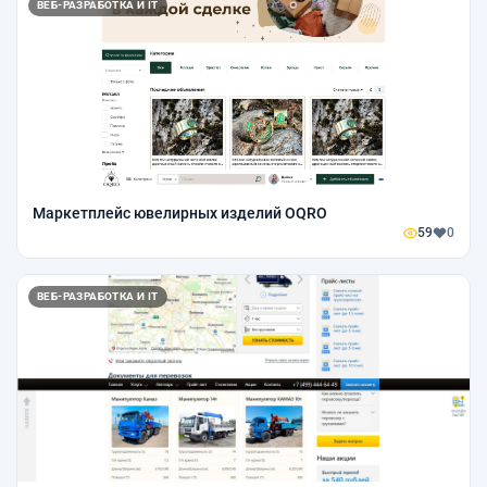
ВЕБ-РАЗРАБОТКА И IT
Маркетплейс ювелирных изделий OQRO
59
0
ВЕБ-РАЗРАБОТКА И IT