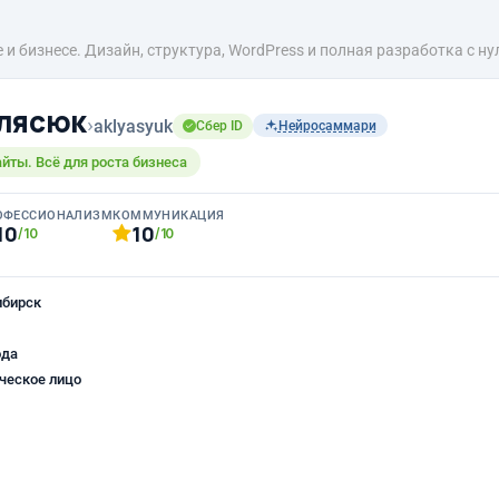
 и бизнесе. Дизайн, структура, WordPress и полная разработка с ну
лясюк
›
aklyasyuk
Сбер ID
Нейросаммари
айты. Всё для роста бизнеса
ОФЕССИОНАЛИЗМ
КОММУНИКАЦИЯ
10
10
/10
/10
ибирск
ода
ческое лицо