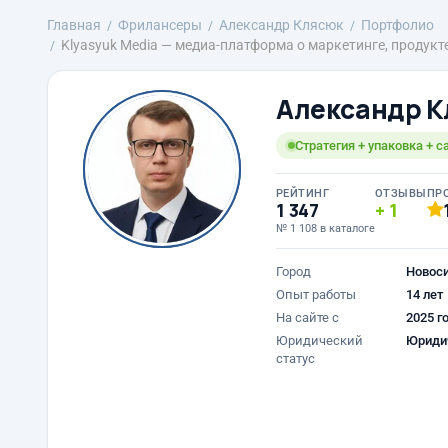
Главная
Фрилансеры
Александр Клясюк
Портфолио
Klyasyuk Media — медиа-платформа о маркетинге, продукте
Александр К
Стратегия + упаковка + с
РЕЙТИНГ
ОТЗЫВЫ
ПР
1 347
1
№ 1 108 в каталоге
Город
Новос
Опыт работы
14 лет
На сайте с
2025 г
Юридический
Юриди
статус