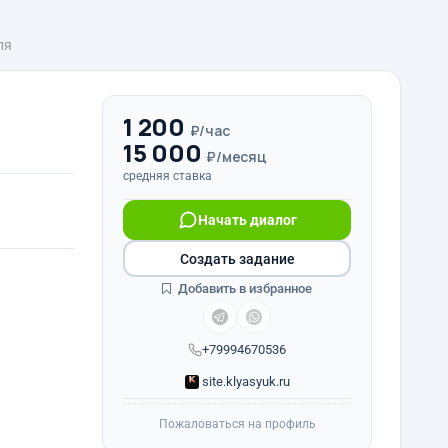
ля
1 200
₽/час
15 000
₽/месяц
средняя ставка
Начать диалог
Создать задание
Добавить в избранное
+79994670536
site.klyasyuk.ru
Пожаловаться на профиль