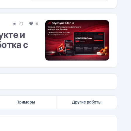
87
0
укте и
ботка с
Примеры
Другие работы