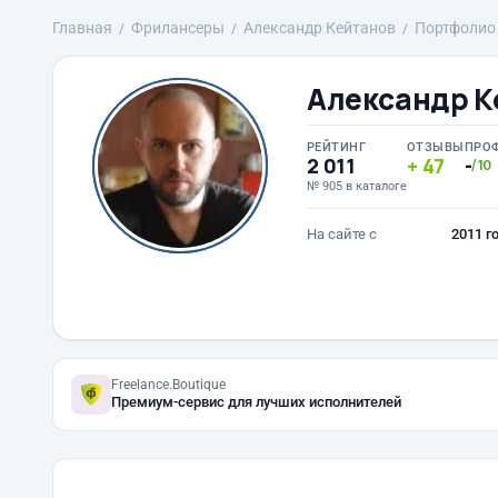
Главная
Фрилансеры
Александр Кейтанов
Портфолио
Александр К
РЕЙТИНГ
ОТЗЫВЫ
ПРО
2 011
47
-
/10
№ 905 в каталоге
На сайте с
2011 г
Freelance.Boutique
Премиум-сервис для лучших исполнителей