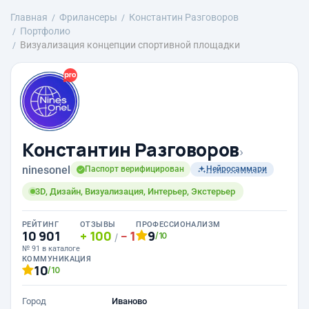
Главная
Фрилансеры
Константин Разговоров
Портфолио
Визуализация концепции спортивной площадки
Константин Разговоров
›
ninesonel
Паспорт верифицирован
Нейросаммари
3D, Дизайн, Визуализация, Интерьер, Экстерьер
РЕЙТИНГ
ОТЗЫВЫ
ПРОФЕССИОНАЛИЗМ
10 901
100
1
9
/10
/
№ 91 в каталоге
КОММУНИКАЦИЯ
10
/10
Город
Иваново