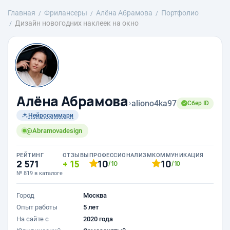
Главная
Фрилансеры
Алёна Абрамова
Портфолио
Дизайн новогодних наклеек на окно
Алёна Абрамова
›
aliono4ka97
Сбер ID
Нейросаммари
@Abramovadesign
РЕЙТИНГ
ОТЗЫВЫ
ПРОФЕССИОНАЛИЗМ
КОММУНИКАЦИЯ
2 571
15
10
10
/10
/10
№ 819 в каталоге
Город
Москва
Опыт работы
5 лет
На сайте с
2020 года