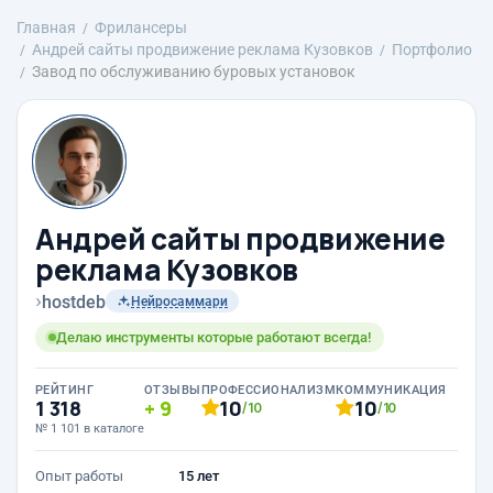
Главная
Фрилансеры
Андрей сайты продвижение реклама Кузовков
Портфолио
Завод по обслуживанию буровых установок
Андрей сайты продвижение
реклама Кузовков
›
hostdeb
Нейросаммари
Делаю инструменты которые работают всегда!
РЕЙТИНГ
ОТЗЫВЫ
ПРОФЕССИОНАЛИЗМ
КОММУНИКАЦИЯ
1 318
9
10
10
/10
/10
№ 1 101 в каталоге
Опыт работы
15 лет