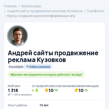
Главная
Фрилансеры
Андрей сайты продвижение реклама Кузовков
Портфолио
Курсы создания кроссплатформенных игр
Андрей сайты продвижение
реклама Кузовков
›
hostdeb
Нейросаммари
Делаю инструменты которые работают всегда!
РЕЙТИНГ
ОТЗЫВЫ
ПРОФЕССИОНАЛИЗМ
КОММУНИКАЦИЯ
1 318
9
10
10
/10
/10
№ 1 109 в каталоге
Опыт работы
15 лет