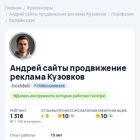
Главная
Фрилансеры
Андрей сайты продвижение реклама Кузовков
Портфолио
Онлайн курс
Андрей сайты продвижение
реклама Кузовков
›
hostdeb
Нейросаммари
Делаю инструменты которые работают всегда!
РЕЙТИНГ
ОТЗЫВЫ
ПРОФЕССИОНАЛИЗМ
КОММУНИКАЦИЯ
1 318
9
10
10
/10
/10
№ 1 109 в каталоге
Опыт работы
15 лет