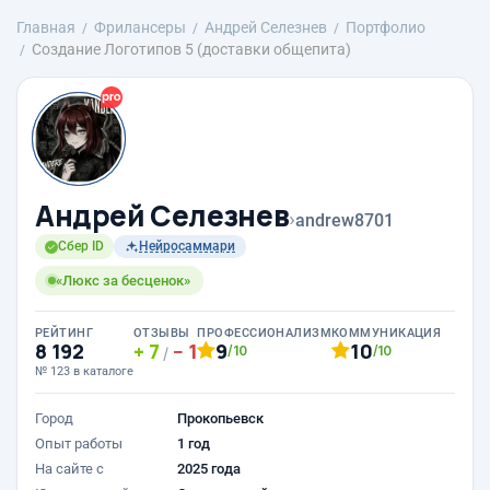
Главная
Фрилансеры
Андрей Селезнев
Портфолио
Создание Логотипов 5 (доставки общепита)
Андрей Селезнев
›
andrew8701
Сбер ID
Нейросаммари
«Люкс за бесценок»
РЕЙТИНГ
ОТЗЫВЫ
ПРОФЕССИОНАЛИЗМ
КОММУНИКАЦИЯ
8 192
7
1
9
10
/10
/10
/
№ 123 в каталоге
Город
Прокопьевск
Опыт работы
1 год
На сайте с
2025 года