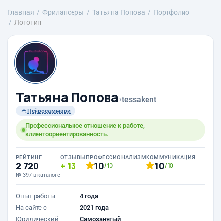
Главная
Фрилансеры
Татьяна Попова
Портфолио
Логотип
Татьяна Попова
›
tessakent
Нейросаммари
Профессиональное отношение к работе,
клиентоориентированность.
РЕЙТИНГ
ОТЗЫВЫ
ПРОФЕССИОНАЛИЗМ
КОММУНИКАЦИЯ
2 720
13
10
10
/10
/10
№ 397 в каталоге
Опыт работы
4 года
На сайте с
2021 года
Юридический
Самозанятый