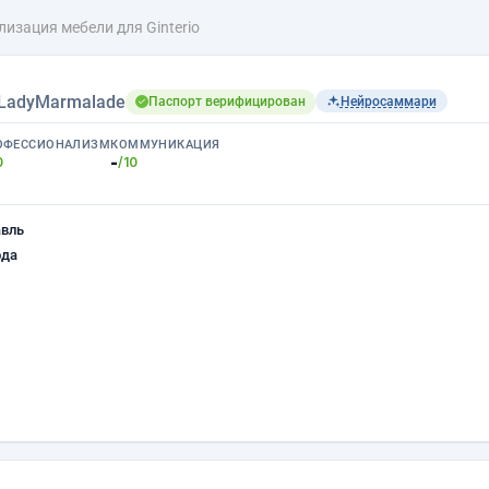
лизация мебели для Ginterio
LadyMarmalade
Паспорт верифицирован
Нейросаммари
ОФЕССИОНАЛИЗМ
КОММУНИКАЦИЯ
-
0
/10
авль
ода