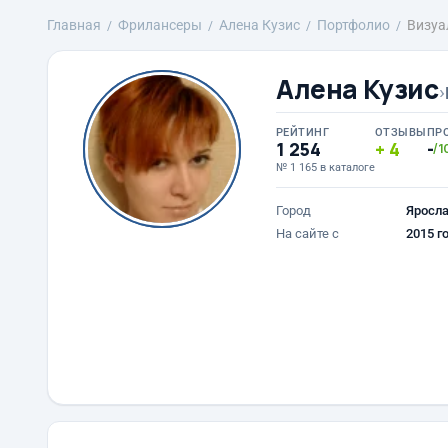
Главная
Фрилансеры
Алена Кузис
Портфолио
Визуа
Алена Кузис
›
РЕЙТИНГ
ОТЗЫВЫ
ПР
1 254
4
-
/1
№ 1 165 в каталоге
Город
Яросл
На сайте с
2015 г