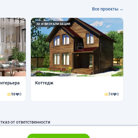
Все проекты →
3D И ВИЗУАЛИЗАЦИЯ
интерьера
Коттедж
98
0
74
0
тказ от ответственности