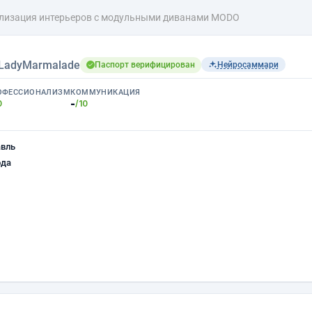
лизация интерьеров с модульными диванами MODO
LadyMarmalade
Паспорт верифицирован
Нейросаммари
ОФЕССИОНАЛИЗМ
КОММУНИКАЦИЯ
-
0
/10
авль
ода