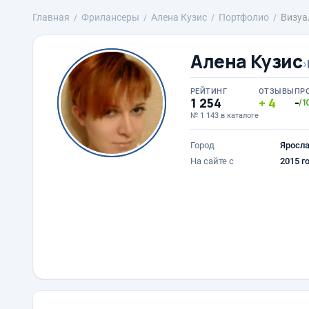
Главная
Фрилансеры
Алена Кузис
Портфолио
Визуа
Алена Кузис
›
РЕЙТИНГ
ОТЗЫВЫ
ПР
1 254
4
-
/1
№ 1 143 в каталоге
Город
Яросл
На сайте с
2015 г