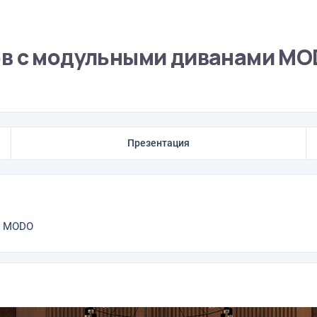
ов с модульными диванами M
Презентация
и MODO