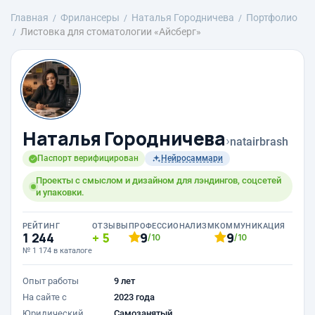
Главная
Фрилансеры
Наталья Городничева
Портфолио
Листовка для стоматологии «Айсберг»
Наталья Городничева
›
natairbrash
Паспорт верифицирован
Нейросаммари
Проекты с смыслом и дизайном для лэндингов, соцсетей
и упаковки.
РЕЙТИНГ
ОТЗЫВЫ
ПРОФЕССИОНАЛИЗМ
КОММУНИКАЦИЯ
1 244
5
9
9
/10
/10
№ 1 174 в каталоге
Опыт работы
9 лет
На сайте с
2023 года
Юридический
Самозанятый