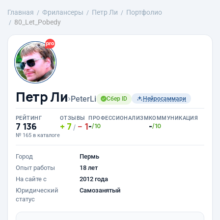
Главная
Фрилансеры
Петр Ли
Портфолио
80_Let_Pobedy
Петр Ли
›
PeterLi
Сбер ID
Нейросаммари
РЕЙТИНГ
ОТЗЫВЫ
ПРОФЕССИОНАЛИЗМ
КОММУНИКАЦИЯ
7 136
7
1
-
-
/10
/10
/
№ 165 в каталоге
Город
Пермь
Опыт работы
18 лет
На сайте с
2012 года
Юридический
Самозанятый
статус