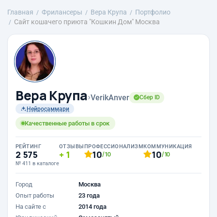
Главная
Фрилансеры
Вера Крупа
Портфолио
Сайт кошачего приюта "Кошкин Дом" Москва
Вера Крупа
›
VerikAnver
Сбер ID
Нейросаммари
Качественные работы в срок
РЕЙТИНГ
ОТЗЫВЫ
ПРОФЕССИОНАЛИЗМ
КОММУНИКАЦИЯ
2 575
1
10
10
/10
/10
№ 411 в каталоге
Город
Москва
Опыт работы
23 года
На сайте с
2014 года