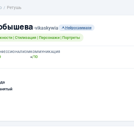
о
Ретушь
арбышева
›
vikaskywia
Нейросаммари
ности | Стилизация | Персонажи | Портреты
ОФЕССИОНАЛИЗМ
КОММУНИКАЦИЯ
-
0
/10
ода
анятый