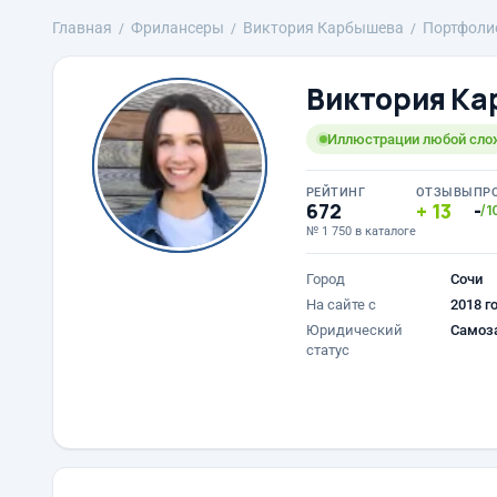
Главная
Фрилансеры
Виктория Карбышева
Портфоли
Виктория К
Иллюстрации любой слож
РЕЙТИНГ
ОТЗЫВЫ
ПР
672
13
-
/1
№ 1 750 в каталоге
Город
Сочи
На сайте с
2018 г
Юридический
Самоз
статус