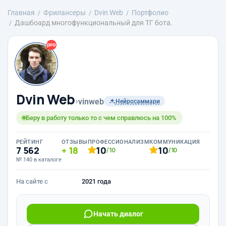
Главная
Фрилансеры
Dvin Web
Портфолио
Дашбоард многофункциональный для ТГ бота.
Dvin Web
›
vinweb
Нейросаммари
Беру в работу только то с чем справлюсь на 100%
РЕЙТИНГ
ОТЗЫВЫ
ПРОФЕССИОНАЛИЗМ
КОММУНИКАЦИЯ
7 562
18
10
10
/10
/10
№ 140 в каталоге
На сайте с
2021 года
Начать диалог