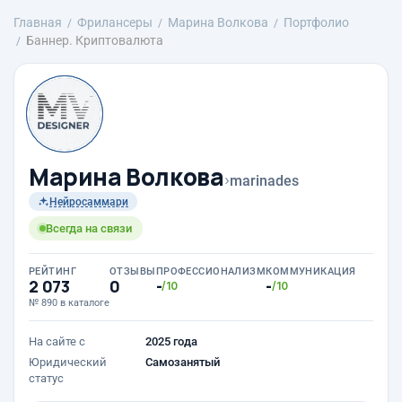
Главная
Фрилансеры
Марина Волкова
Портфолио
Баннер. Криптовалюта
Марина Волкова
›
marinades
Нейросаммари
Всегда на связи
РЕЙТИНГ
ОТЗЫВЫ
ПРОФЕССИОНАЛИЗМ
КОММУНИКАЦИЯ
2 073
0
-
-
/10
/10
№ 890 в каталоге
На сайте с
2025 года
Юридический
Самозанятый
статус