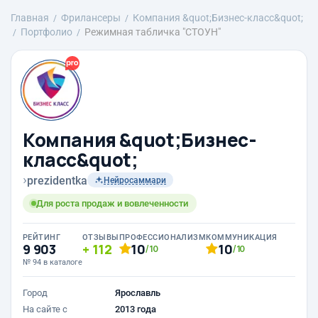
Главная
Фрилансеры
Компания &quot;Бизнес-класс&quot;
Портфолио
Режимная табличка "СТОУН"
Компания &quot;Бизнес-
класс&quot;
›
prezidentka
Нейросаммари
Для роста продаж и вовлеченности
РЕЙТИНГ
ОТЗЫВЫ
ПРОФЕССИОНАЛИЗМ
КОММУНИКАЦИЯ
9 903
112
10
10
/10
/10
№ 94 в каталоге
Город
Ярославль
На сайте с
2013 года