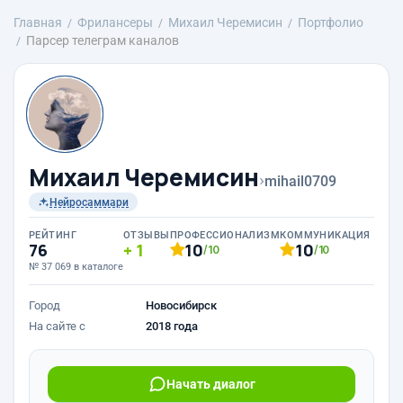
Главная
Фрилансеры
Михаил Черемисин
Портфолио
Парсер телеграм каналов
Михаил Черемисин
›
mihail0709
Нейросаммари
РЕЙТИНГ
ОТЗЫВЫ
ПРОФЕССИОНАЛИЗМ
КОММУНИКАЦИЯ
76
1
10
10
/10
/10
№ 37 069 в каталоге
Город
Новосибирск
На сайте с
2018 года
Начать диалог