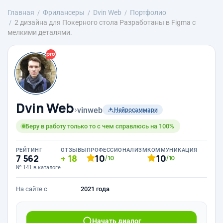
Главная
Фрилансеры
Dvin Web
Портфолио
2 дизайна для Покерного стола Разработаны в Figma с
мелкими деталями.
Dvin Web
›
vinweb
Нейросаммари
Беру в работу только то с чем справлюсь на 100%
РЕЙТИНГ
ОТЗЫВЫ
ПРОФЕССИОНАЛИЗМ
КОММУНИКАЦИЯ
7 562
18
10
10
/10
/10
№ 141 в каталоге
На сайте с
2021 года
Начать диалог