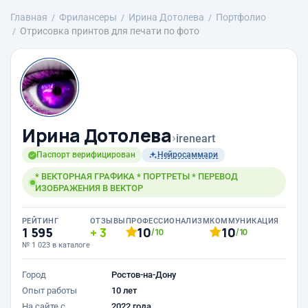
Главная
Фрилансеры
Ирина Дотолева
Портфолио
Отрисовка принтов для печати по фото
Ирина Дотолева
›
ireneart
Паспорт верифицирован
Нейросаммари
* ВЕКТОРНАЯ ГРАФИКА * ПОРТРЕТЫ * ПЕРЕВОД
ИЗОБРАЖЕНИЯ В ВЕКТОР
РЕЙТИНГ
ОТЗЫВЫ
ПРОФЕССИОНАЛИЗМ
КОММУНИКАЦИЯ
1 595
3
10
10
/10
/10
№ 1 023 в каталоге
Город
Ростов-на-Дону
Опыт работы
10 лет
На сайте с
2022 года